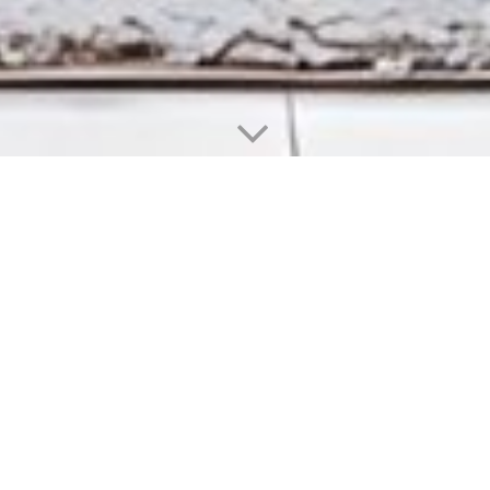
Bodenbeläge - in Bearbeitung
Lassen Sie Ihrer Fantasie freien Lauf
Einen weichen kuscheligen Bodenbelag für Ihr Wohn- oder
Schlafzimmer. Finden Sie auch, dass es im Bad und in der
Küche nicht immer Fliesen sein müssen, wie wäre es mit einem
einfach zu pflegendem PVC- oder Designbelag in Holz- oder
Fliesenoptik? Für Ihren Eingangs- und Dielenbereich gibt es in
großer Auswahl hoch strapazierfähige Bodenbeläge und
Sauberlaufzonen. Naturbodenbeläge wie Kork, Sisal, Wolle
oder Ziegenhaar sowie Laminat und Parkett runden die Palette
ab.